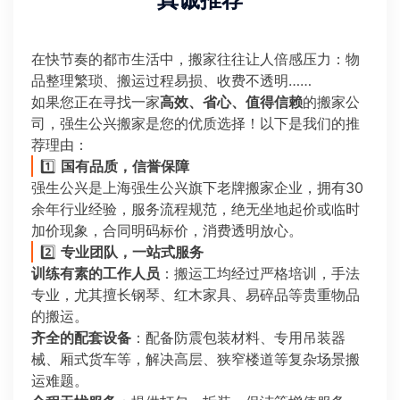
真诚推荐
在快节奏的都市生活中，搬家往往让人倍感压力：物
品整理繁琐、搬运过程易损、收费不透明……
如果您正在寻找一家
高效、省心、值得信赖
的搬家公
司，强生公兴搬家是您的优质选择！以下是我们的推
荐理由：
1️⃣
国有品质，信誉保障
强生公兴是上海强生公兴旗下老牌搬家企业，拥有30
余年行业经验，服务流程规范，绝无坐地起价或临时
加价现象，合同明码标价，消费透明放心。
2️⃣
专业团队，一站式服务
训练有素的工作人员
：搬运工均经过严格培训，手法
专业，尤其擅长钢琴、红木家具、易碎品等贵重物品
的搬运。
齐全的配套设备
：配备防震包装材料、专用吊装器
械、厢式货车等，解决高层、狭窄楼道等复杂场景搬
运难题。