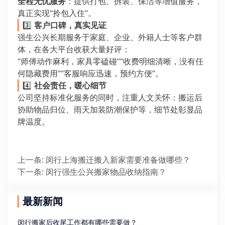
全程无忧服务
：提供打包、拆装、保洁等增值服务，
真正实现“拎包入住”。
3️⃣
客户口碑，真实见证
强生公兴长期服务于家庭、企业、外籍人士等客户群
体，在各大平台收获大量好评：
“师傅动作麻利，家具零磕碰”“收费明细清晰，没有任
何隐藏费用”“客服响应迅速，预约方便”。
4️⃣
社会责任，暖心细节
公司坚持标准化服务的同时，注重人文关怀：搬运后
协助物品归位、雨天加装防潮保护等，细节处彰显品
牌温度。
上一条
:
闵行上海搬迁搬入新家需要准备做哪些？
下一条
:
闵行强生公兴搬家物品收纳指南？
最新新闻
闵行搬家后收尾工作都有哪些需要做？